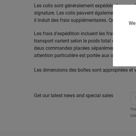
Les colis sont généralement expédiés dans un dé
signature. Les colis peuvent également être expé
il induit des frais supplémentaires. Quel que soi
We 
Les frais d'expédition incluent les frais de prépa
transport varient selon le poids total du coli
deux commandes placées séparément et des frais 
attention particulière est portée aux objets fragi
Les dimensions des boîtes sont appropriées et v
Get our latest news and special sales
Yo
our