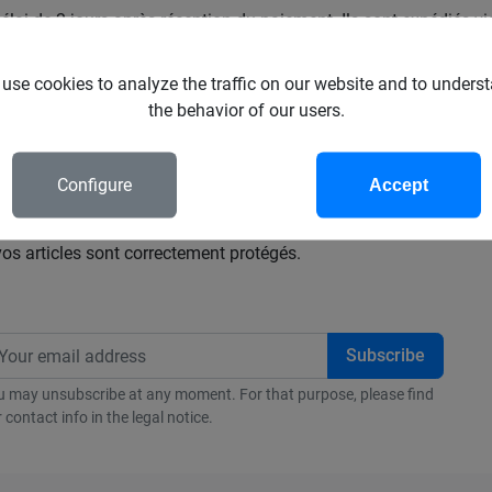
lai de 2 jours après réception du paiement. Ils sont expédiés v
diés via UPS Extra et remis contre signature. Veuillez nous cont
t le mode de livraison choisi, nous vous envoyons un lien pour sui
use cookies to analyze the traffic on our website and to unders
the behavior of our users.
ration et d'emballage ainsi que les frais de port. Les frais de pré
s. Nous vous recommandons de regrouper tous vos articles dans
d'expédition s'appliquent à chacune d'entre elles. Votre colis 
Configure
Accept
les.
os articles sont correctement protégés.
u may unsubscribe at any moment. For that purpose, please find
 contact info in the legal notice.