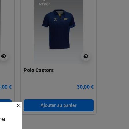
visibility
visibility
Polo Castors
,00 €
30,00 €
Ajouter au panier
 et