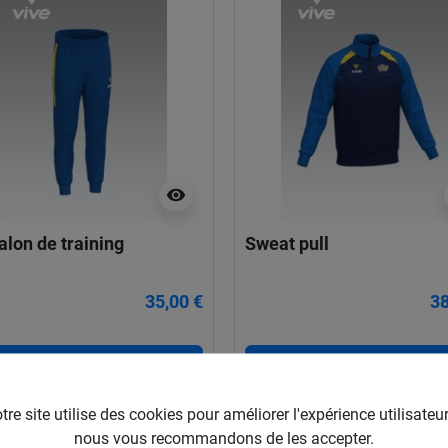
visibility
alon de training
Sweat pull
35,00 €
38
Ajouter au panier
Ajouter au panier
tre site utilise des cookies pour améliorer l'expérience utilisateur
nous vous recommandons de les accepter.