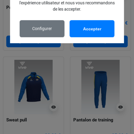
l'expérience utilisateur et nous vous recommandons
Polo Castors
Pull à capuche
de les accepter.
30,00 €
40,00 €
Configurer
Accepter
Ajouter au panier
Ajouter au panier
visibility
visibility
Sweat pull
Pantalon de training