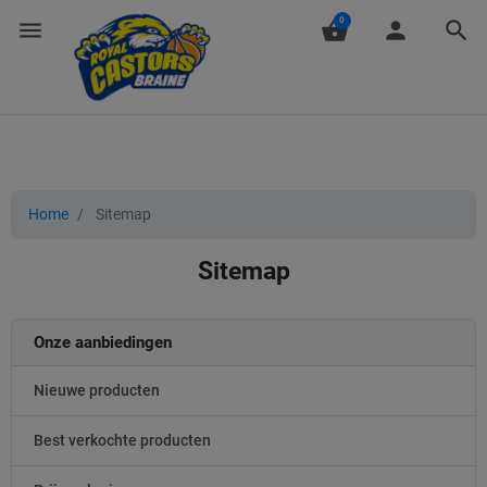
0
menu
shopping_basket
person
search
Home
Sitemap
Sitemap
Onze aanbiedingen
Nieuwe producten
Best verkochte producten