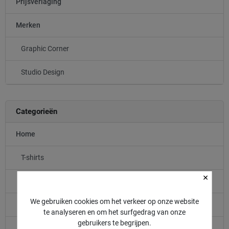
Prijsverlaging
Merken
Graphic Corner
Studio Design
Categorieën
Home
T-shirts
Tenue de Match
We gebruiken cookies om het verkeer op onze website
Entraînement
te analyseren en om het surfgedrag van onze
gebruikers te begrijpen.
LIFESTYLE